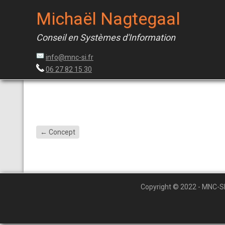
Michaël Nagtegaal
Conseil en Systèmes d'Information
info@mnc-si.fr
06 27 82 15 30
←
Concept
Copyright © 2022 - MNC-S